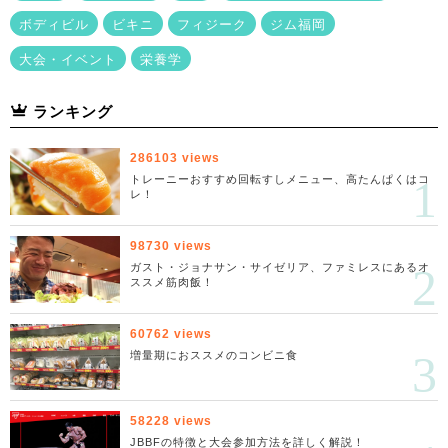
ボディビル
ビキニ
フィジーク
ジム福岡
大会・イベント
栄養学
ランキング
286103 views
トレーニーおすすめ回転すしメニュー、高たんぱくはコ
レ！
98730 views
ガスト・ジョナサン・サイゼリア、ファミレスにあるオ
ススメ筋肉飯！
60762 views
増量期におススメのコンビニ食
58228 views
JBBFの特徴と大会参加方法を詳しく解説！