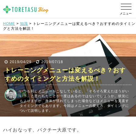
メニュー
HOME
>
知識
> トレーニングメニューは変えるべき？おすすめのタイミン
グと方法を解説！
2019/04/29
2019/07/18
トレーニングメニューは変えるべき？おす
すめのタイミングと方法を解説！
いつも同じメニューをこなしていると、「そろそろ変えたほうがい
い？」と思われたことが一度はあるのではないでしょうか。状況に
もよりますが、身体が慣れてしまった場合などはメニューを見直す
タイミングでもあります。今回はメニューの変え方、タイミングに
ついて説明します。
ハイおなっす、パクチー大原です。