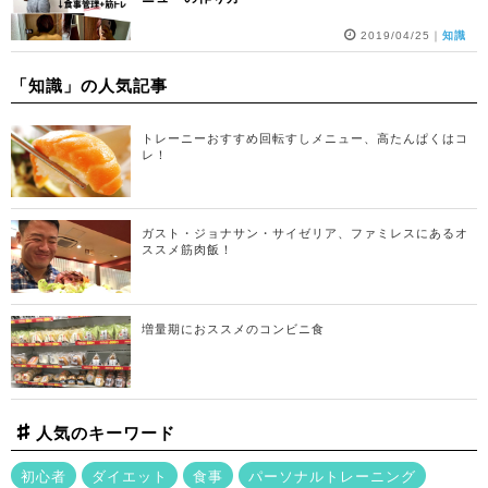
2019/04/25
｜
知識
「知識」の人気記事
トレーニーおすすめ回転すしメニュー、高たんぱくはコ
レ！
ガスト・ジョナサン・サイゼリア、ファミレスにあるオ
ススメ筋肉飯！
増量期におススメのコンビニ食
人気のキーワード
初心者
ダイエット
食事
パーソナルトレーニング