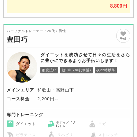
8,800円
パーソナルトレーナー / 20代 / 男性
豊田巧
登録
ダイエットを成功させて日々の生活をさら
に豊かにできるようお手伝いします！
都度払い
朝5時～8時(朝活)
夜22時以降
メインエリア
和歌山・高野山下
コース料金
2,200円～
専門トレーニング
ボディメイク
ダイエット
ヨガ
筋トレ
ピラティス
リハビリ
ストレッチ