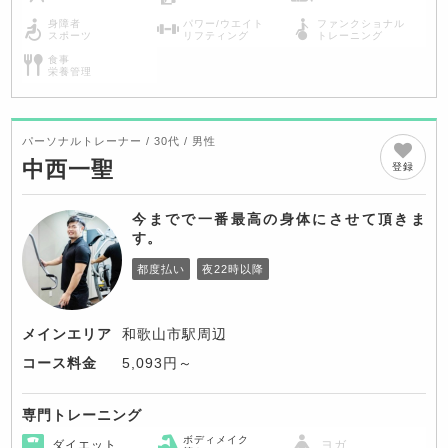
身障者
パワー/ウエイト
ファンクショナル
スポーツ
リフティング
トレーニング
食事
栄養管理
パーソナルトレーナー / 30代 / 男性
中西一聖
登録
今までで一番最高の身体にさせて頂きま
す。
都度払い
夜22時以降
メインエリア
和歌山市駅周辺
コース料金
5,093円～
専門トレーニング
ボディメイク
ダイエット
ヨガ