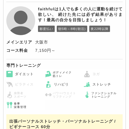
faithfulは1人でも多くの人に運動を続けて
欲しい、 続けた先には必ず結果がありま
す！最高の自分を目指しましょう！
都度払い
朝5時～8時(朝活)
夜22時以降
メインエリア
大阪市
コース料金
7,150円～
専門トレーニング
ボディメイク
ダイエット
ヨガ
筋トレ
ピラティス
リハビリ
ストレッチ
身障者
パワー/ウエイト
ファンクショナル
スポーツ
リフティング
トレーニング
食事
栄養管理
出張パーソナルストレッチ・パーソナルトレーニング /
ビギナーコース 60分