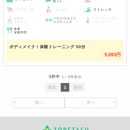
筋トレ
ピラティス
リハビリ
ストレッチ
身障者
パワー/ウエイト
ファンクショナル
スポーツ
リフティング
トレーニング
食事
栄養管理
ボディメイク / 体験トレーニング 50分
5,093円
3件中
1～3件表示
最初
1
最後
前へ
次へ