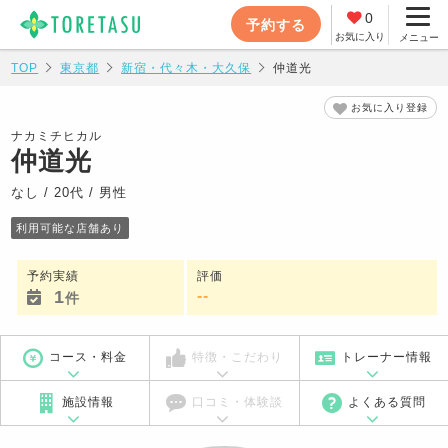
0
予約する
お気に入り
メニュー
TOP
東京都
新宿・代々木・大久保
仲道光
お気に入り登録
ナカミチヒカル
仲道光
なし / 20代 / 男性
利用可能な店舗あり
予約実績
評価
1
-
-
件
コース・料金
特徴・こだわり
トレーナー情報
施設情報
口コミ・体験談
よくある質問