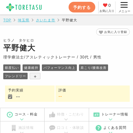
0
予約する
お気に入り
メニュー
TOP
埼玉県
さいたま市
平野健大
お気に入り登録
ヒラノ タケヒロ
平野健大
理学療法士/アスレティックトレーナー / 30代 / 男性
都度払い
健康維持
パフォーマンス向上
肩こり/腰痛改善
+
フレンドリー
予約実績
評価
--
-
-
コース・料金
特徴・こだわり
トレーナー情報
施設情報
口コミ・体験談
よくある質問