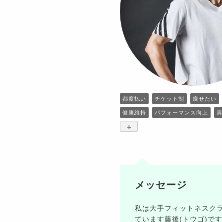
都度払い
チケット制
痩せたい
健康維持
パフォーマンス向上
肩
+
メッセージ
私は大手フィットネスク
ています藤後(トウゴ)で