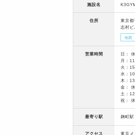
施設名
K3GY
住所
東京都
志村ビ
地図
営業時間
日： 
月：11
火：15
水：10
木：13
金： 
土：12
祝： 
最寄り駅
麹町
アクセス
東京メ