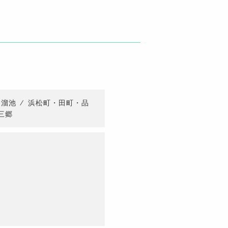
・溜池
⁄
浜松町・田町・品
三郷