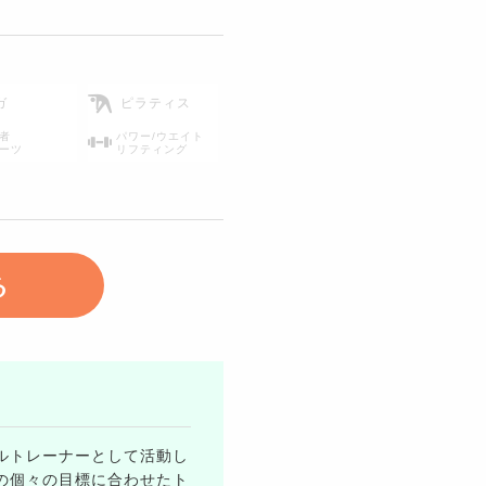
ガ
ピラティス
者
パワー/ウエイト
ーツ
リフティング
る
ルトレーナーとして活動し
様の個々の目標に合わせたト