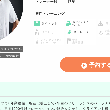
トレーナー歴
17年
専門トレーニング
ボディメイク
ダイエット
ヨ
筋トレ
身障
リハビリ
ストレッチ
スポ
ファンクショナル
食事
トレーニング
栄養管理
筋肉をつけたい
こり/腰痛改善
予約す
ラブで8年勤務後、現在は独立して7年目のフリーランスのパーソナ
す。年間1000件以上のセッションの経験を活かし、クライアント