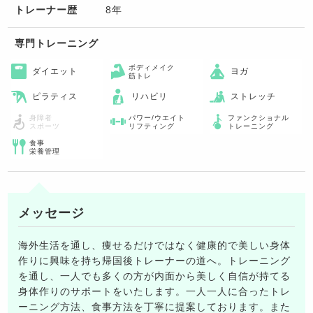
トレーナー歴
8年
専門トレーニング
ボディメイク
ダイエット
ヨガ
筋トレ
ピラティス
リハビリ
ストレッチ
身障者
パワー/ウエイト
ファンクショナル
スポーツ
リフティング
トレーニング
食事
栄養管理
メッセージ
海外生活を通し、痩せるだけではなく健康的で美しい身体
作りに興味を持ち帰国後トレーナーの道へ。トレーニング
を通し、一人でも多くの方が内面から美しく自信が持てる
身体作りのサポートをいたします。一人一人に合ったトレ
ーニング方法、食事方法を丁寧に提案しております。また