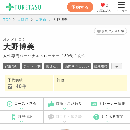
0
予約する
お気に入り
メニュー
TOP
大阪府
大阪市
大野博美
お気に入り登録
オオノヒロミ
大野博美
女性専門パーソナルトレーナー / 30代 / 女性
+
都度払い
チケット制
痩せたい
筋肉をつけたい
健康維持
予約実績
評価
40
-
-
件
コース・料金
特徴・こだわり
トレーナー情報
施設情報
口コミ・体験談
よくある質問